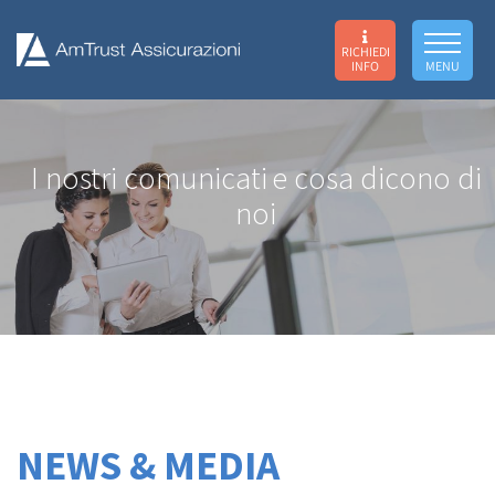
RICHIEDI
INFO
MENU
I nostri comunicati
e cosa dicono di
noi
NEWS & MEDIA