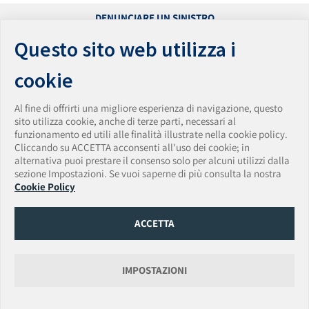
DENUNCIARE UN SINISTRO
PRESENTARE UN RECLAMO
Questo sito web utilizza i
ACCESSIBILITÀ
PRIVACY
cookie
PARITÀ DI GENERE
WHISTLEBLOWING
Al fine di offrirti una migliore esperienza di navigazione, questo
VULNERABILITY DISCLOSURE POLICY
sito utilizza cookie, anche di terze parti, necessari al
funzionamento ed utili alle finalità illustrate nella cookie policy.
AmTrust Assicurazioni S.p.A.
Cliccando su ACCETTA acconsenti all'uso dei cookie; in
Sede Legale: Via Clerici • 14 • 20121 Milano • Italia
alternativa puoi prestare il consenso solo per alcuni utilizzi dalla
Tel. + 39 0283438150 • Fax + 39 0283438174
sezione Impostazioni. Se vuoi saperne di più consulta la nostra
PEC:
amtrust.assicurazioni@pec.it
• Email:
Cookie Policy
amtrust.assicurazioni@amtrustgroup.com
Capitale Sociale € 5.500.000,00 • P.IVA e C.F. 01917540518 • Data iscrizione Registro
Imprese 13/06/2019
ACCETTA
Numero REA MI-2562338 Provvedimento autorizzazione ISVAP n. 2595 del
14/03/2008
Data e numero di iscrizione Albo Imprese IVASS 14/03/2008 - n. 1.00165
Gruppo di appartenenza AmTrust Financial Services, Inc. (AFSI).
IMPOSTAZIONI
AmTrust International Underwriters DAC