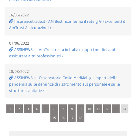
16/06/2022
Insurancetrade.it - AM Best riconferma il rating A- (Excellent) di
AmTrust Assicurazioni »
07/06/2022
ASSINEWS.it - AmTrust resta in Italia e dopo i medici vuole
assicurare altri professionisti »
10/03/2022
ASSINEWS.it - Osservatorio Covid MedMal: gli impatti della
pandemia sulle denunce di risarcimento sul personale e sulle
strutture sanitarie »
1
2
3
4
5
6
7
8
9
10
11
12
13
14
15
16
17
18