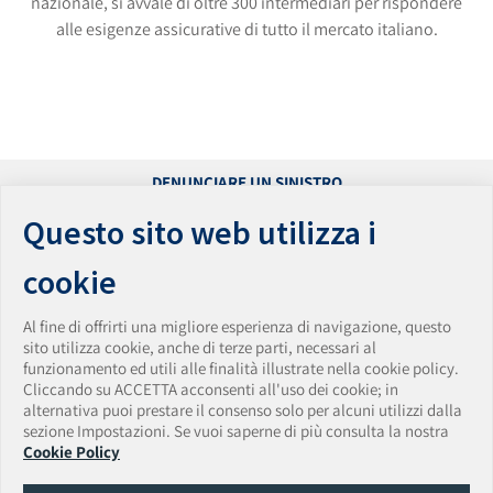
nazionale, si avvale di oltre 300 intermediari per rispondere
alle esigenze assicurative di tutto il mercato italiano.
DENUNCIARE UN SINISTRO
PRESENTARE UN RECLAMO
Questo sito web utilizza i
ACCESSIBILITÀ
PRIVACY
cookie
PARITÀ DI GENERE
WHISTLEBLOWING
Al fine di offrirti una migliore esperienza di navigazione, questo
VULNERABILITY DISCLOSURE POLICY
sito utilizza cookie, anche di terze parti, necessari al
funzionamento ed utili alle finalità illustrate nella cookie policy.
AmTrust Assicurazioni S.p.A.
Cliccando su ACCETTA acconsenti all'uso dei cookie; in
Sede Legale: Via Clerici • 14 • 20121 Milano • Italia
alternativa puoi prestare il consenso solo per alcuni utilizzi dalla
Tel. + 39 0283438150 • Fax + 39 0283438174
sezione Impostazioni. Se vuoi saperne di più consulta la nostra
PEC:
amtrust.assicurazioni@pec.it
• Email:
Cookie Policy
amtrust.assicurazioni@amtrustgroup.com
Capitale Sociale € 5.500.000,00 • P.IVA e C.F. 01917540518 • Data iscrizione Registro