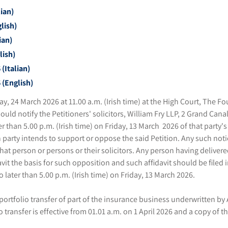
ian)
lish)
ian)
lish)
(Italian)
 (English)
, 24 March 2026 at 11.00 a.m. (Irish time) at the High Court, The Fo
ould notify the Petitioners' solicitors, William Fry LLP, 2 Grand Can
than 5.00 p.m. (Irish time) on Friday, 13 March 2026 of that party's 
h party intends to support or oppose the said Petition. Any such not
at person or persons or their solicitors. Any person having delivere
vit the basis for such opposition and such affidavit should be filed i
later than 5.00 p.m. (Irish time) on Friday, 13 March 2026.
ortfolio transfer of part of the insurance business underwritten by 
transfer is effective from 01.01 a.m. on 1 April 2026 and a copy of t