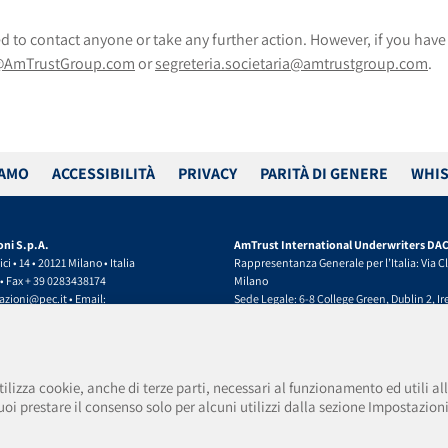
 to contact anyone or take any further action. However, if you hav
r@AmTrustGroup.com
or
segreteria.societaria@amtrustgroup.com
.
LAMO
ACCESSIBILITÀ
PRIVACY
PARITÀ DI GENERE
WHIS
oni S.p.A.
AmTrust International Underwriters DA
ci • 14 • 20121 Milano • Italia
Rappresentanza Generale per l’Italia: Via Cle
 • Fax + 39 0283438174
Milano
razioni@pec.it
• Email:
Sede Legale: 6-8 College Green, Dublin 2, I
oni@amtrustgroup.com
(Registered Office)
500.000,00 • P.IVA e C.F. 01917540518 • Data
(t) +39.0283438150 • (f) +39.0283438174
Imprese 13/06/2019
PEC:
amtrustsuccursaleitalia@legalmail.it
E
338 Provvedimento autorizzazione ISVAP
milan@amtrustgroup.com
tilizza cookie, anche di terze parti, necessari al funzionamento ed utili alle
08
Capitale sociale e Riserve € 41.000.000,00 •
i prestare il consenso solo per alcuni utilizzi dalla sezione Impostazioni
rizione Albo Imprese IVASS 14/03/2008 - n.
R.I. Milano • REA C.C.I.A.A. Milano 2093047
Registered in Dublin, Ireland. Registered 
za AmTrust Financial Services, Inc. (AFSI).
AmTrust International Underwriters Designa