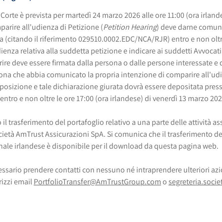
Corte è prevista per martedì 24 marzo 2026 alle ore 11:00 (ora irland
arire all'udienza di Petizione (
Petition Hearing
) deve darne comunic
a (citando il riferimento 029510.0002.EDC/NCA/RJR) entro e non oltre
enza relativa alla suddetta petizione e indicare ai suddetti Avvocat
re deve essere firmata dalla persona o dalle persone interessate e d
sona che abbia comunicato la propria intenzione di comparire all'ud
pposizione e tale dichiarazione giurata dovrà essere depositata press
 entro e non oltre le ore 17:00 (ora irlandese) di venerdì 13 marzo 202
 il trasferimento del portafoglio relativo a una parte delle attività a
ocietà AmTrust Assicurazioni SpA. Si comunica che il trasferimento del 
unale irlandese è disponibile per il download da questa pagina web.
ario prendere contatti con nessuno né intraprendere ulteriori azio
rizzi email
PortfolioTransfer@AmTrustGroup.com
o
segreteria.soci