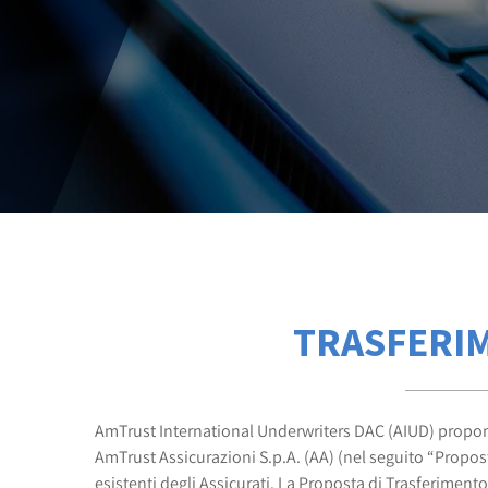
TRASFERIM
AmTrust International Underwriters DAC (AIUD) propone di
AmTrust Assicurazioni S.p.A. (AA) (nel seguito “Propos
esistenti degli Assicurati. La Proposta di Trasferimento