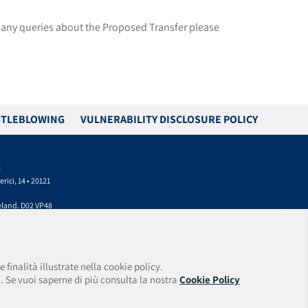
e any queries about the Proposed Transfer please
TLEBLOWING
VULNERABILITY DISCLOSURE POLICY
C
rici, 14 • 20121
reland. D02 VP48
mail:
 finalità illustrate nella cookie policy.
 C.F./P.I. 09477630967
. Se vuoi saperne di più consulta la nostra
Cookie Policy
Number: 169384.
ted Activity