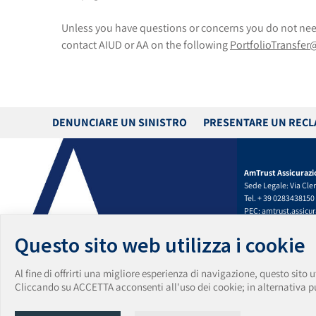
Unless you have questions or concerns you do not need
contact AIUD or AA on the following
PortfolioTransfe
DENUNCIARE UN SINISTRO
PRESENTARE UN REC
AmTrust Assicurazi
Sede Legale: Via Cleri
Tel. + 39 0283438150
PEC:
amtrust.assicu
amtrust.assicurazi
Capitale Sociale € 5.
Questo sito web utilizza i cookie
iscrizione Registro 
Numero REA MI-2562
Al fine di offrirti una migliore esperienza di navigazione, questo sito u
n. 2595 del 14/03/20
Cliccando su ACCETTA acconsenti all'uso dei cookie; in alternativa puo
Data e numero di isc
1.00165
Gruppo di appartenen