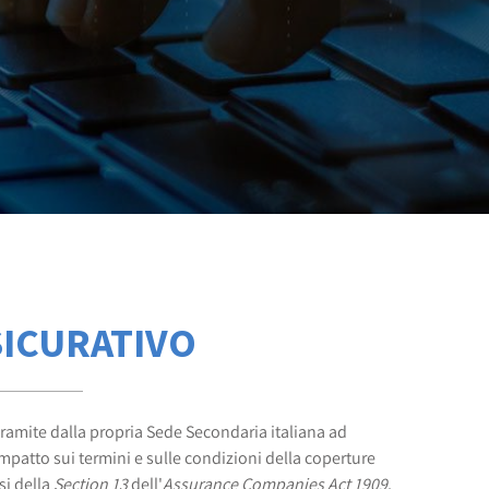
SICURATIVO
 tramite dalla propria Sede Secondaria italiana ad
mpatto sui termini e sulle condizioni della coperture
si della
Section 13
dell'
Assurance
Companies Act 1909
,