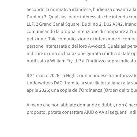
Secondo la normativa irlandese, l'udienza davanti alla 
Dublino 7. Qualsiasi parte interessata che intenda comp
LLP, 2 Grand Canal Square, Dublino 2, D02 A342, Irland
comunicando la propria intenzione di comparire all'udi
petizione. Tale comunicazione di intenzione di compari
persone interessate o dei loro Avvocati. Qualsiasi per
indicare in una dichiarazione giurata i motivi di tale o
notificata a William Fry LLP all'indirizzo sopra indicato
Il 24 marzo 2026, la High Court irlandese ha autorizzato
Underwriters DAC (tramite la sua filiale italiana) alla s
aprile 2026; una copia dell'Ordinanza (Order) del trib
A meno che non abbiate domande o dubbi, non è necess
proposto, potete contattare AIUD o AA ai seguenti indi