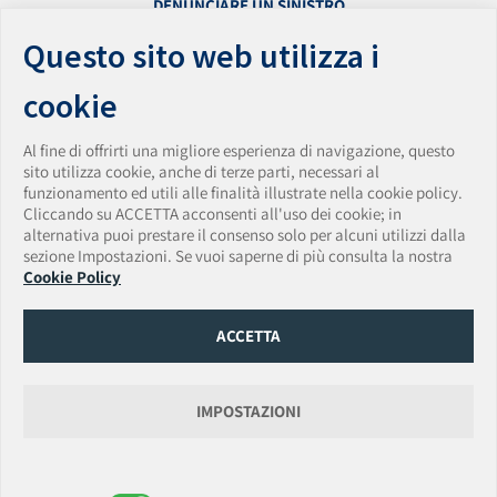
DENUNCIARE UN SINISTRO
PRESENTARE UN RECLAMO
Questo sito web utilizza i
ACCESSIBILITÀ
PRIVACY
cookie
PARITÀ DI GENERE
WHISTLEBLOWING
Al fine di offrirti una migliore esperienza di navigazione, questo
VULNERABILITY DISCLOSURE POLICY
sito utilizza cookie, anche di terze parti, necessari al
funzionamento ed utili alle finalità illustrate nella cookie policy.
AmTrust Assicurazioni S.p.A.
Cliccando su ACCETTA acconsenti all'uso dei cookie; in
Sede Legale: Via Clerici • 14 • 20121 Milano • Italia
alternativa puoi prestare il consenso solo per alcuni utilizzi dalla
Tel. + 39 0283438150 • Fax + 39 0283438174
sezione Impostazioni. Se vuoi saperne di più consulta la nostra
PEC:
amtrust.assicurazioni@pec.it
• Email:
Cookie Policy
amtrust.assicurazioni@amtrustgroup.com
Capitale Sociale € 5.500.000,00 • P.IVA e C.F. 01917540518 • Data iscrizione Registro
Imprese 13/06/2019
ACCETTA
Numero REA MI-2562338 Provvedimento autorizzazione ISVAP n. 2595 del
14/03/2008
Data e numero di iscrizione Albo Imprese IVASS 14/03/2008 - n. 1.00165
Gruppo di appartenenza AmTrust Financial Services, Inc. (AFSI).
IMPOSTAZIONI
AmTrust International Underwriters DAC
Rappresentanza Generale per l’Italia: Via Clerici, 14 • 20121 Milano