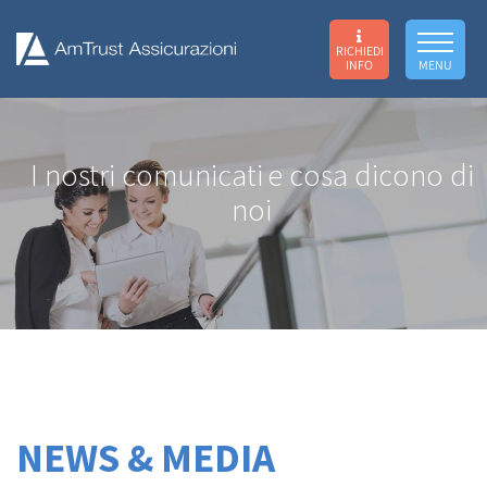
RICHIEDI
INFO
MENU
I nostri comunicati
e cosa dicono di
noi
NEWS & MEDIA