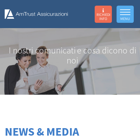
RICHIEDI
INFO
MENU
I nostri comunicati
e cosa dicono di
noi
NEWS & MEDIA