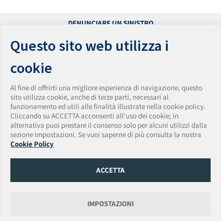
DENUNCIARE UN SINISTRO
PRESENTARE UN RECLAMO
Questo sito web utilizza i
ACCESSIBILITÀ
PRIVACY
cookie
PARITÀ DI GENERE
WHISTLEBLOWING
Al fine di offrirti una migliore esperienza di navigazione, questo
VULNERABILITY DISCLOSURE POLICY
sito utilizza cookie, anche di terze parti, necessari al
funzionamento ed utili alle finalità illustrate nella cookie policy.
AmTrust Assicurazioni S.p.A.
Cliccando su ACCETTA acconsenti all'uso dei cookie; in
Sede Legale: Via Clerici • 14 • 20121 Milano • Italia
alternativa puoi prestare il consenso solo per alcuni utilizzi dalla
Tel. + 39 0283438150 • Fax + 39 0283438174
sezione Impostazioni. Se vuoi saperne di più consulta la nostra
PEC:
amtrust.assicurazioni@pec.it
• Email:
Cookie Policy
amtrust.assicurazioni@amtrustgroup.com
Capitale Sociale € 5.500.000,00 • P.IVA e C.F. 01917540518 • Data iscrizione Registro
Imprese 13/06/2019
ACCETTA
Numero REA MI-2562338 Provvedimento autorizzazione ISVAP n. 2595 del
14/03/2008
Data e numero di iscrizione Albo Imprese IVASS 14/03/2008 - n. 1.00165
Gruppo di appartenenza AmTrust Financial Services, Inc. (AFSI).
IMPOSTAZIONI