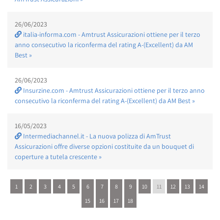
26/06/2023
italia-informa.com - Amtrust Assicurazioni ottiene per il terzo
anno consecutivo la riconferma del rating A-(Excellent) da AM
Best »
26/06/2023
Insurzine.com - Amtrust Assicurazioni ottiene per il terzo anno
consecutivo la riconferma del rating A-(Excellent) da AM Best »
16/05/2023
Intermediachannel.it - La nuova polizza di AmTrust
Assicurazioni offre diverse opzioni costituite da un bouquet di
coperture a tutela crescente »
1
2
3
4
5
6
7
8
9
10
11
12
13
14
15
16
17
18