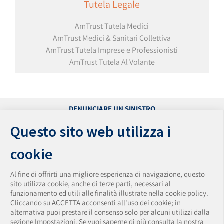
Tutela Legale
AmTrust Tutela Medici
AmTrust Medici & Sanitari Collettiva
AmTrust Tutela Imprese e Professionisti
AmTrust Tutela Al Volante
DENUNCIARE UN SINISTRO
PRESENTARE UN RECLAMO
Questo sito web utilizza i
ACCESSIBILITÀ
PRIVACY
cookie
PARITÀ DI GENERE
WHISTLEBLOWING
Al fine di offrirti una migliore esperienza di navigazione, questo
VULNERABILITY DISCLOSURE POLICY
sito utilizza cookie, anche di terze parti, necessari al
funzionamento ed utili alle finalità illustrate nella cookie policy.
AmTrust Assicurazioni S.p.A.
Cliccando su ACCETTA acconsenti all'uso dei cookie; in
Sede Legale: Via Clerici • 14 • 20121 Milano • Italia
alternativa puoi prestare il consenso solo per alcuni utilizzi dalla
Tel. + 39 0283438150 • Fax + 39 0283438174
sezione Impostazioni. Se vuoi saperne di più consulta la nostra