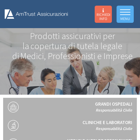
RICHIEDI
INFO
MENU
Prodotti assicurativi per
la
copertura di tutela legale
di
Medici, Professionisti e Imprese
GRANDI OSPEDALI
Responsabilità Civile
CLINICHE E LABORATORI
Responsabilità Civile