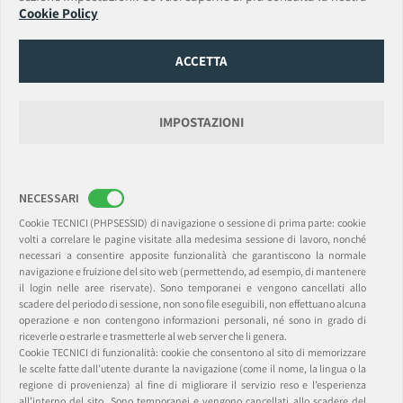
PEC:
amtrust.assicurazioni@pec.it
• Email:
Cookie Policy
amtrust.assicurazioni@amtrustgroup.com
Capitale Sociale € 5.500.000,00 • P.IVA e C.F. 01917540518 • Data iscrizione Registro
Imprese 13/06/2019
ACCETTA
Numero REA MI-2562338 Provvedimento autorizzazione ISVAP n. 2595 del
14/03/2008
Data e numero di iscrizione Albo Imprese IVASS 14/03/2008 - n. 1.00165
Gruppo di appartenenza AmTrust Financial Services, Inc. (AFSI).
IMPOSTAZIONI
AmTrust International Underwriters DAC
Rappresentanza Generale per l’Italia: Via Clerici, 14 • 20121 Milano
NECESSARI
Sede Legale: 6-8 College Green, Dublin 2, Ireland. D02 VP48 (Registered Office)
(t) +39.0283438150 • (f) +39.0283438174
Cookie TECNICI (PHPSESSID) di navigazione o sessione di prima parte: cookie
PEC:
amtrustsuccursaleitalia@legalmail.it
Email:
milan@amtrustgroup.com
volti a correlare le pagine visitate alla medesima sessione di lavoro, nonché
Capitale sociale e Riserve € 41.000.000,00 • C.F./P.I. 09477630967 R.I. Milano • REA
necessari a consentire apposite funzionalità che garantiscono la normale
C.C.I.A.A. Milano 2093047
navigazione e fruizione del sito web (permettendo, ad esempio, di mantenere
Registered in Dublin, Ireland. Registered Number: 169384.
il login nelle aree riservate). Sono temporanei e vengono cancellati allo
AmTrust International Underwriters Designated Activity Company is regulated by
scadere del periodo di sessione, non sono file eseguibili, non effettuano alcuna
the Central Bank of Ireland.
operazione e non contengono informazioni personali, né sono in grado di
riceverle o estrarle e trasmetterle al web server che li genera.​
Cookie TECNICI di funzionalità​: cookie che consentono al sito di memorizzare
le scelte fatte dall’utente durante la navigazione (come il nome, la lingua o la
regione di provenienza) al fine di migliorare il servizio reso e l’esperienza
all’interno del sito. Sono temporanei e vengono cancellati allo scadere del