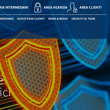
RIA INTERMEDIARI
AREA AGENZIA
AREA CLIENTI
RMEDIARIO
ASSISTENZA CLIENTI
NEWS & MEDIA
UNISCITI AL TEAM
e
ici