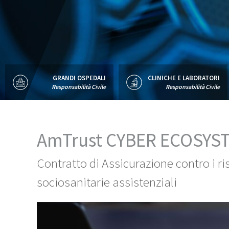
GRANDI OSPEDALI
CLINICHE E LABORATORI
Responsabilità Civile
Responsabilità Civile
AmTrust CYBER ECOSY
Contratto di Assicurazione contro i ris
sociosanitarie assistenziali