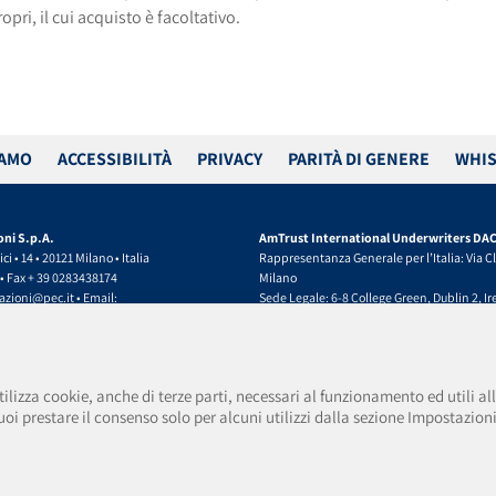
pri, il cui acquisto è facoltativo.
LAMO
ACCESSIBILITÀ
PRIVACY
PARITÀ DI GENERE
WHIS
oni S.p.A.
AmTrust International Underwriters DA
ci • 14 • 20121 Milano • Italia
Rappresentanza Generale per l’Italia: Via Cle
 • Fax + 39 0283438174
Milano
razioni@pec.it
• Email:
Sede Legale: 6-8 College Green, Dublin 2, I
oni@amtrustgroup.com
(Registered Office)
500.000,00 • P.IVA e C.F. 01917540518 • Data
(t) +39.0283438150 • (f) +39.0283438174
Imprese 13/06/2019
PEC:
amtrustsuccursaleitalia@legalmail.it
E
338 Provvedimento autorizzazione ISVAP
milan@amtrustgroup.com
tilizza cookie, anche di terze parti, necessari al funzionamento ed utili alle
08
Capitale sociale e Riserve € 41.000.000,00 •
i prestare il consenso solo per alcuni utilizzi dalla sezione Impostazioni
rizione Albo Imprese IVASS 14/03/2008 - n.
R.I. Milano • REA C.C.I.A.A. Milano 2093047
Registered in Dublin, Ireland. Registered 
za AmTrust Financial Services, Inc. (AFSI).
AmTrust International Underwriters Designa
Company is regulated by the Central Bank o