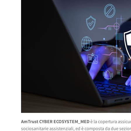
AmTrust CYBER ECOSYSTEM_MED
è la copertura assicur
sociosanitarie assistenziali, ed è composta da due sezioni