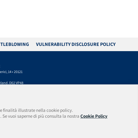
TLEBLOWING
VULNERABILITY DISCLOSURE POLICY
C
rici, 14 • 20121
reland. D02 VP48
mail:
 finalità illustrate nella cookie policy.
 C.F./P.I. 09477630967
. Se vuoi saperne di più consulta la nostra
Cookie Policy
Number: 169384.
ted Activity
f Ireland.