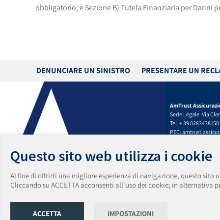
obbligatorio, e Sezione B) Tutela Finanziaria per Danni pro
DENUNCIARE UN SINISTRO
PRESENTARE UN REC
AmTrust Assicurazi
Sede Legale: Via Cleri
Tel. + 39 0283438150
PEC:
amtrust.assicu
amtrust.assicurazi
Capitale Sociale € 5.
Questo sito web utilizza i cookie
iscrizione Registro 
Numero REA MI-2562
Al fine di offrirti una migliore esperienza di navigazione, questo sito u
n. 2595 del 14/03/20
Cliccando su ACCETTA acconsenti all'uso dei cookie; in alternativa puo
Data e numero di isc
1.00165
Gruppo di appartenen
ACCETTA
IMPOSTAZIONI