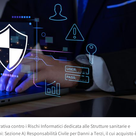
ativa contro i Rischi Informatici dedicata alle Strutture sanitarie e
: Sezione A) Responsabilità Civile per Danni a Terzi, il cui acquisto 