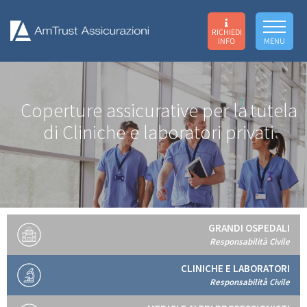
RICHIEDI
INFO
MENU
Coperture assicurative per la
tutela
di Cliniche e laboratori privati
GRANDI OSPEDALI
Responsabilità Civile
CLINICHE E LABORATORI
Responsabilità Civile