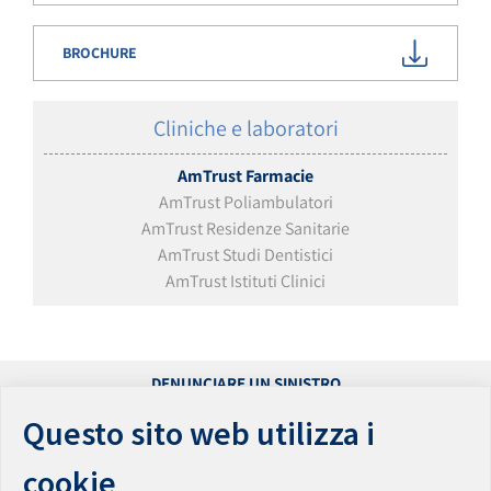
BROCHURE
Cliniche e laboratori
AmTrust Farmacie
AmTrust Poliambulatori
AmTrust Residenze Sanitarie
AmTrust Studi Dentistici
AmTrust Istituti Clinici
DENUNCIARE UN SINISTRO
PRESENTARE UN RECLAMO
Questo sito web utilizza i
ACCESSIBILITÀ
PRIVACY
cookie
PARITÀ DI GENERE