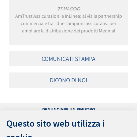
27 MAGGIO
AmTrust Assicurazioni e InLinea: al via la partnership
commerciale tra i due campioni assicurativi per
ampliare la distribuzione dei prodotti Medmal
COMUNICATI STAMPA
DICONO DI NOI
DENUNCIARE UN SINISTRO
PRESENTARE UN RECLAMO
Questo sito web utilizza i
ACCESSIBILITÀ
PRIVACY
PARITÀ DI GENERE