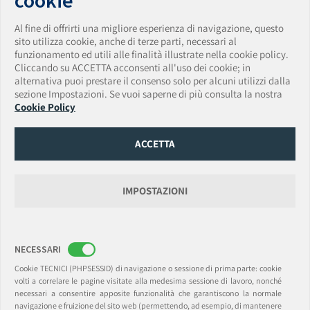
cookie
WHISTLEBLOWING
Al fine di offrirti una migliore esperienza di navigazione, questo
VULNERABILITY DISCLOSURE POLICY
sito utilizza cookie, anche di terze parti, necessari al
funzionamento ed utili alle finalità illustrate nella cookie policy.
AmTrust Assicurazioni S.p.A.
Cliccando su ACCETTA acconsenti all'uso dei cookie; in
Sede Legale: Via Clerici • 14 • 20121 Milano • Italia
alternativa puoi prestare il consenso solo per alcuni utilizzi dalla
Tel. + 39 0283438150 • Fax + 39 0283438174
sezione Impostazioni. Se vuoi saperne di più consulta la nostra
PEC:
amtrust.assicurazioni@pec.it
• Email:
Cookie Policy
amtrust.assicurazioni@amtrustgroup.com
Capitale Sociale € 5.500.000,00 • P.IVA e C.F. 01917540518 • Data iscrizione Registro
Imprese 13/06/2019
ACCETTA
Numero REA MI-2562338 Provvedimento autorizzazione ISVAP n. 2595 del
14/03/2008
Data e numero di iscrizione Albo Imprese IVASS 14/03/2008 - n. 1.00165
Gruppo di appartenenza AmTrust Financial Services, Inc. (AFSI).
IMPOSTAZIONI
AmTrust International Underwriters DAC
Rappresentanza Generale per l’Italia: Via Clerici, 14 • 20121 Milano
NECESSARI
Sede Legale: 6-8 College Green, Dublin 2, Ireland. D02 VP48 (Registered Office)
(t) +39.0283438150 • (f) +39.0283438174
Cookie TECNICI (PHPSESSID) di navigazione o sessione di prima parte: cookie
PEC:
amtrustsuccursaleitalia@legalmail.it
Email:
milan@amtrustgroup.com
volti a correlare le pagine visitate alla medesima sessione di lavoro, nonché
Capitale sociale e Riserve € 41.000.000,00 • C.F./P.I. 09477630967 R.I. Milano • REA
necessari a consentire apposite funzionalità che garantiscono la normale
C.C.I.A.A. Milano 2093047
navigazione e fruizione del sito web (permettendo, ad esempio, di mantenere