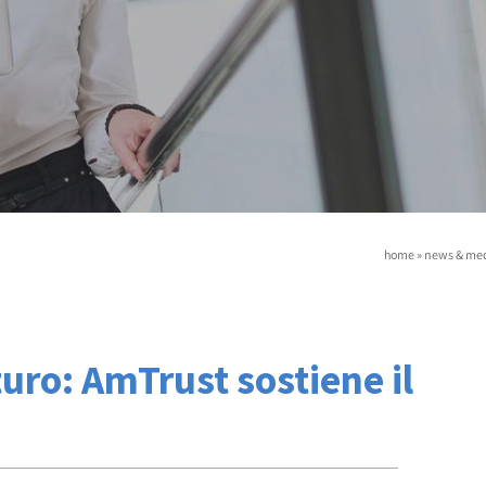
home
»
news & me
turo: AmTrust sostiene il