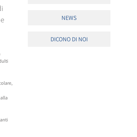
i
NEWS
ne
DICONO DI NOI
n
dulti
colare,
alla
anti