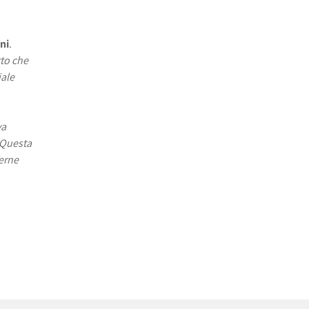
ni
.
tto che
iale
va
Questa
derne