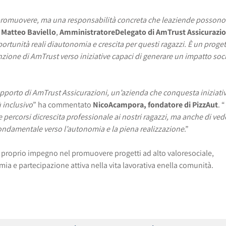
promuovere, ma una responsabilità concreta che le
aziende possono
o
Matteo Baviello
,
Amministratore
Delegato di AmTrust Assicurazio
ortunità reali di
autonomia e crescita per questi ragazzi. È un proge
enzione di AmTrust verso iniziative capaci di generare un impatto soc
pporto di AmTrust Assicurazioni, un’azienda che con
questa iniziati
 inclusivo
” ha commentato
Nico
Acampora, fondatore di PizzAut
. “
 percorsi di
crescita professionale ai nostri ragazzi, ma anche di ve
ondamentale verso l’autonomia e la piena realizzazione
.”
il proprio impegno nel promuovere progetti ad alto valoresociale,
a e partecipazione attiva nella vita lavorativa e
nella comunità.