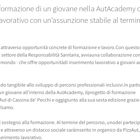
 formazione di un giovane nella AutAcademy d
lavorativo con un’assunzione stabile al termi
 attraverso opportunità concrete di formazione e lavoro.
Con questo
 settore della Responsabilità Sanitaria, avviauna collaborazione co
 al mondo - che offre opportunità
di inserimento lavorativo a giovani a
o tangibile allo sviluppo di percorsi professionali inclusivi.In parti
un giovane all’interno della AutAcademy, ilprogetto di formazione
Aut di Cassina de’ Pecchi e oggi
giunto alla sua sesta edizione grazie 
alsamo.
il sostegno alla formazione. Al termine del percorso, unodei partecip
 attraverso un distacco sociale sarà
inserito in organico da PizzAut,
nserimento lavorativo.