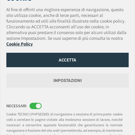
WHISTLEBLOWING
Al fine di offrirti una migliore esperienza di navigazione, questo
VULNERABILITY DISCLOSURE POLICY
sito utilizza cookie, anche di terze parti, necessari al
funzionamento ed utili alle finalità illustrate nella cookie policy.
AmTrust Assicurazioni S.p.A.
Cliccando su ACCETTA acconsenti all'uso dei cookie; in
Sede Legale: Via Clerici • 14 • 20121 Milano • Italia
alternativa puoi prestare il consenso solo per alcuni utilizzi dalla
Tel. + 39 0283438150 • Fax + 39 0283438174
sezione Impostazioni. Se vuoi saperne di più consulta la nostra
PEC:
amtrust.assicurazioni@pec.it
• Email:
Cookie Policy
amtrust.assicurazioni@amtrustgroup.com
Capitale Sociale € 5.500.000,00 • P.IVA e C.F. 01917540518 • Data iscrizione Registro
Imprese 13/06/2019
ACCETTA
Numero REA MI-2562338 Provvedimento autorizzazione ISVAP n. 2595 del
14/03/2008
Data e numero di iscrizione Albo Imprese IVASS 14/03/2008 - n. 1.00165
Gruppo di appartenenza AmTrust Financial Services, Inc. (AFSI).
IMPOSTAZIONI
AmTrust International Underwriters DAC
Rappresentanza Generale per l’Italia: Via Clerici, 14 • 20121 Milano
NECESSARI
Sede Legale: 6-8 College Green, Dublin 2, Ireland. D02 VP48 (Registered Office)
(t) +39.0283438150 • (f) +39.0283438174
Cookie TECNICI (PHPSESSID) di navigazione o sessione di prima parte: cookie
PEC:
amtrustsuccursaleitalia@legalmail.it
Email:
milan@amtrustgroup.com
volti a correlare le pagine visitate alla medesima sessione di lavoro, nonché
Capitale sociale e Riserve € 41.000.000,00 • C.F./P.I. 09477630967 R.I. Milano • REA
necessari a consentire apposite funzionalità che garantiscono la normale
C.C.I.A.A. Milano 2093047
navigazione e fruizione del sito web (permettendo, ad esempio, di mantenere
Registered in Dublin, Ireland. Registered Number: 169384.