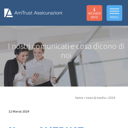
RICHIEDI
INFO
MENU
I nostri comunicati
e cosa dicono di
noi
home
»
news & media
»
2024
12 Marzo 2024