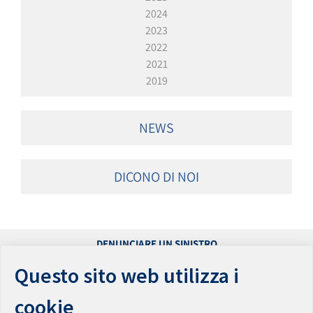
2024
2023
2022
2021
2019
NEWS
DICONO DI NOI
DENUNCIARE UN SINISTRO
PRESENTARE UN RECLAMO
Questo sito web utilizza i
ACCESSIBILITÀ
PRIVACY
cookie
PARITÀ DI GENERE