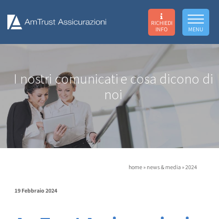
RICHIEDI
INFO
MENU
I nostri comunicati
e cosa dicono di
noi
home
»
news & media
»
2024
19 Febbraio 2024