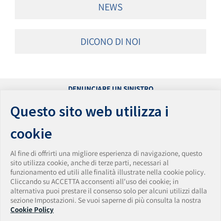
NEWS
DICONO DI NOI
DENUNCIARE UN SINISTRO
PRESENTARE UN RECLAMO
Questo sito web utilizza i
ACCESSIBILITÀ
PRIVACY
cookie
PARITÀ DI GENERE
WHISTLEBLOWING
Al fine di offrirti una migliore esperienza di navigazione, questo
VULNERABILITY DISCLOSURE POLICY
sito utilizza cookie, anche di terze parti, necessari al
funzionamento ed utili alle finalità illustrate nella cookie policy.
AmTrust Assicurazioni S.p.A.
Cliccando su ACCETTA acconsenti all'uso dei cookie; in
Sede Legale: Via Clerici • 14 • 20121 Milano • Italia
alternativa puoi prestare il consenso solo per alcuni utilizzi dalla
Tel. + 39 0283438150 • Fax + 39 0283438174
sezione Impostazioni. Se vuoi saperne di più consulta la nostra
PEC:
amtrust.assicurazioni@pec.it
• Email:
Cookie Policy
amtrust.assicurazioni@amtrustgroup.com