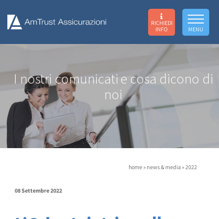
RICHIEDI
INFO
MENU
I nostri comunicati
e cosa dicono di
noi
home
»
news & media
»
2022
08 Settembre 2022