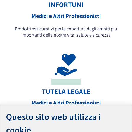
INFORTUNI
Medici e Altri Professionisti
Prodotti assicurativi per la copertura degli ambiti più
importanti della nostra vita: salute e sicurezza
TUTELA LEGALE
Medici e Altri Professionisti
Questo sito web utilizza i
Prodotti assicurativi per la copertura di tutela legale dei Medici,
Professionisti e Imprese
cookie