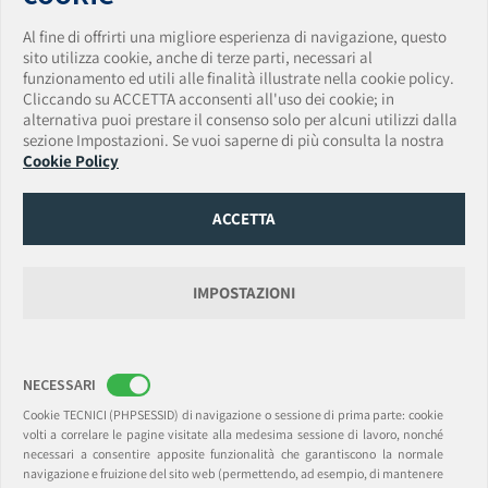
Al fine di offrirti una migliore esperienza di navigazione, questo
sito utilizza cookie, anche di terze parti, necessari al
funzionamento ed utili alle finalità illustrate nella cookie policy.
AmTrust Assicurazioni S.p.A.
Cliccando su ACCETTA acconsenti all'uso dei cookie; in
Sede Legale: Via Clerici • 14 • 20121 Milano • Italia
alternativa puoi prestare il consenso solo per alcuni utilizzi dalla
Tel. + 39 0283438150 • Fax + 39 0283438174
sezione Impostazioni. Se vuoi saperne di più consulta la nostra
PEC:
amtrust.assicurazioni@pec.it
• Email:
Cookie Policy
amtrust.assicurazioni@amtrustgroup.com
Capitale Sociale € 5.500.000,00 • P.IVA e C.F. 01917540518 • Data iscrizione Registro
Imprese 13/06/2019
ACCETTA
Numero REA MI-2562338 Provvedimento autorizzazione ISVAP n. 2595 del
14/03/2008
Data e numero di iscrizione Albo Imprese IVASS 14/03/2008 - n. 1.00165
Gruppo di appartenenza AmTrust Financial Services, Inc. (AFSI).
IMPOSTAZIONI
AmTrust International Underwriters DAC
Rappresentanza Generale per l’Italia: Via Clerici, 14 • 20121 Milano
NECESSARI
Sede Legale: 6-8 College Green, Dublin 2, Ireland. D02 VP48 (Registered Office)
(t) +39.0283438150 • (f) +39.0283438174
Cookie TECNICI (PHPSESSID) di navigazione o sessione di prima parte: cookie
PEC:
amtrustsuccursaleitalia@legalmail.it
Email:
milan@amtrustgroup.com
volti a correlare le pagine visitate alla medesima sessione di lavoro, nonché
Capitale sociale e Riserve € 41.000.000,00 • C.F./P.I. 09477630967 R.I. Milano • REA
necessari a consentire apposite funzionalità che garantiscono la normale
C.C.I.A.A. Milano 2093047
navigazione e fruizione del sito web (permettendo, ad esempio, di mantenere